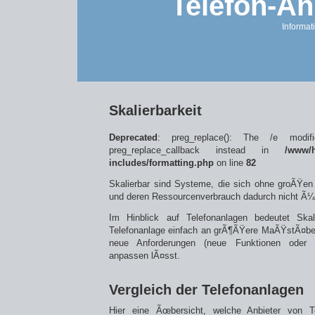
Telefon-An
Informat
Skalierbarkeit
Deprecated
: preg_replace(): The /e modif
preg_replace_callback instead in
/www/h
includes/formatting.php
on line
82
Skalierbar sind Systeme, die sich ohne groÃŸen
und deren Ressourcenverbrauch dadurch nicht Ã¼be
Im Hinblick auf Telefonanlagen bedeutet Skal
Telefonanlage einfach an grÃ¶ÃŸere MaÃŸstÃ¤be 
neue Anforderungen (neue Funktionen oder K
anpassen lÃ¤sst.
Vergleich der Telefonanlagen
Hier eine Ãœbersicht, welche Anbieter von 