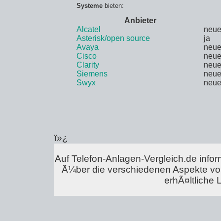
Systeme
bieten:
Anbieter
Alcatel
neue
Asterisk/open source
ja
Avaya
neue
Cisco
neue
Clarity
neue
Siemens
neue
Swyx
neue
ï»¿
Auf Telefon-Anlagen-Vergleich.de infor
Ã¼ber die verschiedenen Aspekte vo
erhÃ¤ltliche