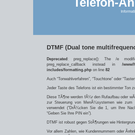
Telefon-An
Informat
DTMF (Dual tone multifrequenc
Deprecated
: preg_replace(): The /e modif
preg_replace_callback instead in
/www/h
includes/formatting.php
on line
82
Auch “Tonwahlverfahren”, “Touchtone” oder “Taste
Jeder Taste des Telefons ist ein bestimmter Ton z
Diese TÃ¶ne werden fÃ¼r den Rufaufbau oder w
zur Steuerung von MenÃ¼systemen wie zum Be
verwendet (”DrÃ¼cken Sie die 1, um Ihre Nach
“Geben Sie Ihre PIN ein”).
DTMF ist robust gegen StÃ¶rungen wie Hintergru
Vor allem Zahlen, wie Kundennummern oder Ã¤hnlic