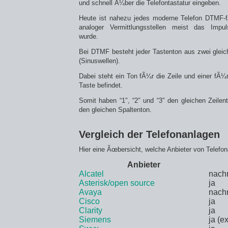
und schnell Ã¼ber die Telefontastatur eingeben.
Heute ist nahezu jedes moderne Telefon DTMF-f
analoger Vermittlungsstellen meist das Impul
wurde.
Bei DTMF besteht jeder Tastenton aus zwei glei
(Sinuswellen).
Dabei steht ein Ton fÃ¼r die Zeile und einer fÃ¼r 
Taste befindet.
Somit haben “1″, “2″ und “3″ den gleichen Zeilento
den gleichen Spaltenton.
Vergleich der Telefonanlagen
Hier eine Ãœbersicht, welche Anbieter von Telefo
Anbieter
Alcatel
nach
Asterisk/open source
ja
Avaya
nach
Cisco
ja
Clarity
ja
Siemens
ja (e