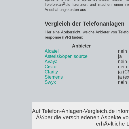
TelefonkanÃ¤le lizenziert und machen einen nic
Anschaffungskosten aus.
Vergleich der Telefonanlagen
Hier eine Ãœbersicht, welche Anbieter von Telef
response (IVR)
bieten:
Anbieter
Alcatel
nein
Asterisk/open source
ja
Avaya
nein
Cisco
nein
Clarity
ja (
Siemens
ja (e
Swyx
nein
Auf Telefon-Anlagen-Vergleich.de infor
Ã¼ber die verschiedenen Aspekte vo
erhÃ¤ltliche