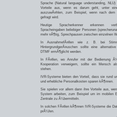
Sprache (Natural language understanding, NLU) 
Vorteile aus, wenn es darum geht, unter ein
auszuwÃ¤hlen, zum Beispiel, wenn nach dem 
gefragt wird.
Heutige Spracherkenner erkennen verbl
Spracheingaben beliebiger Personen (sprecheruna
mehr nÃ¶tig, Sprechpausen zwischen einzelnen 
In AusnahmefÃ¤llen wie z. B. bei Stimm
HintergrundgerÃ¤uschen sollte eine alternativ
DTMF ermÃ¶glicht werden.
In FÃ¤llen, wo Anrufer mit der Bedienung Ã¼b
Kooperation verweigern, sollte ein Mensch al
stehen.
IVR-Systeme bieten den Vorteil, dass sie rund 
und erhebliche Personalkosten sparen kÃ¶nnen.
Sie spielen vor allem dann ihre Vorteile aus, we
System arbeiten, zum Beispiel um im mobilen 
Zentrale zu Ã¼bermitteln.
In solchen FÃ¤llen kÃ¶nnen IVR-Systeme die Daten
prÃ¼fen.