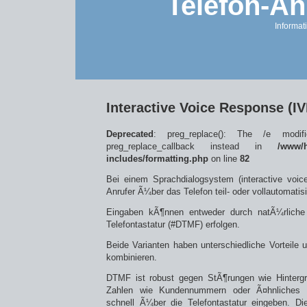
Telefon-An
Informat
Interactive Voice Response (IV
Deprecated
: preg_replace(): The /e modif
preg_replace_callback instead in
/www/h
includes/formatting.php
on line
82
Bei einem Sprachdialogsystem (interactive voi
Anrufer Ã¼ber das Telefon teil- oder vollautomatis
Eingaben kÃ¶nnen entweder durch natÃ¼rlich
Telefontastatur (#DTMF) erfolgen.
Beide Varianten haben unterschiedliche Vorteile u
kombinieren.
DTMF ist robust gegen StÃ¶rungen wie Hinterg
Zahlen wie Kundennummern oder Ã¤hnliches l
schnell Ã¼ber die Telefontastatur eingeben. D