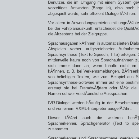
Benutzer, die im Umgang mit einem System ge
vorzeitiges Antworten (Barge in), also noch 
abgespielt wurde, sehr effizient Dialoge fÃ¼hren.
Vor allem in Anwendungsgebieten mit ungeÃ¼bte
bei der Fahrplanauskunft, entscheidet die Qualit
die Akzeptanz bei der Zielgruppe.
Sprachausgaben kÃ¶nnen in automatisierten Dial
Abspielen vorher aufgezeichneter Aufnahme
Sprachsynthese (Text to Speech, TTS) erfolgen.
mittlerweile kaum noch von Sprachaufnahmen zu
sich immer dann an, wenn Inhalte nicht im 
kÃ¶nnen, z. B. bei Verkehrsmeldungen, BÃ¶rsenk
von beliebigen Texten, wie zum Beispiel aus 
Sprachsynthese-Software immer auf eine bestimm
erzeugt sie bei FremdwÃ¶rtern oder fÃ¼r die
Namen schwer verstÃ¤ndliche Aussprachen.
IVR-Dialoge werden hÃ¤ufig in der Beschreibun
und von einem VXML-Interpreter ausgefÃ¼hrt.
Dieser fÃ¼hrt auch die weiteren benÃ¶
Spracherkenner, Sprachgenerator (Text to sp
zusammen.
Spracherkenner und Sprachsynthese werden m