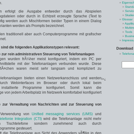
n.
Eigensc
Stand
gen erfolgt die Ausgabe entweder durch das Abspielen
Servic
Skalie
angdateien oder durch in Echtzeit erzeugte Sprache (Text to
Glossar
fig werden auch Mischformen beider Typen in einem Dialog
Applik
rianten werden als Prompts bezeichnet.
Multim
Tools
den traditionell aber auch Computerprogramme mit grafischer
Busine
net.
Impress
 sind die folgenden Applikationstypen relevant:
Download
zur rein administrativen Steuerung von Telefonanlagen
Telefona
agen wurden frÃ¼her meist konfiguriert, indem ein PC per
chnittstelle mit der Telefonanlagen verbunden wurde. Diese
flÃ¤chen waren meist sehr langsam und kompliziert zu
lefonanlagen bieten einen Netzwerkanschluss und werden
ï»¿
durch Webinterfaces im Browser oder durch lokal beim
installierte Programme konfiguriert. Somit kann die
ge von jedem Arbeitsplatz im Netzwerk komfortabel konfiguriert
zur Verwaltung von Nachrichten und zur Steuerung von
 Verwendung von
Unified messaging services (UMS)
und
lefonie Integration (CTI)
wird die Telefonanlage nicht mehr
h Tischtelefone sondern zunehmend auch durch
ogramme gesteuert.
tt die Telefonanlage aus Sicht des Anwenders vÃ¶llig in den