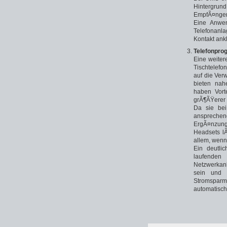
Hintergrun
EmpfÃ¤nger 
Eine Anwen
Telefonanl
Kontakt ankl
Telefonpro
Eine weiter
Tischtelefo
auf die Ve
bieten nah
haben Vort
grÃ¶ÃŸerer 
Da sie bei
ansprechen
ErgÃ¤nzung
Headsets lÃ
allem, wenn 
Ein deutli
laufenden
Netzwerkan
sein und 
Stromspar
automatisch 