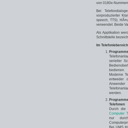
von 0180x-Nummer
Bei Telefondialo
vorproduzierter Kl
speech, TTS). HÃ¤u
verwendet. Beide Va
Als Applikation wer
Schnittstelle bezeich
Im Telefoniebereich
Programme 
Telefonanl
serieller S
Bedienober
bedienen.
Moderne Te
entweder 
Anwender 
Telefonanla
werden.
Programme 
Telefonen
Durch die
Computer Te
nur durc
Computerpr
Bei UMS tri