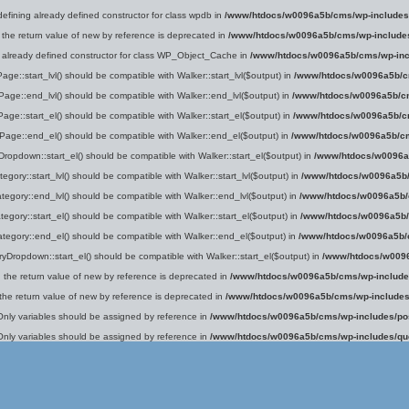
defining already defined constructor for class wpdb in
/www/htdocs/w0096a5b/cms/wp-includes
 the return value of new by reference is deprecated in
/www/htdocs/w0096a5b/cms/wp-include
g already defined constructor for class WP_Object_Cache in
/www/htdocs/w0096a5b/cms/wp-inc
age::start_lvl() should be compatible with Walker::start_lvl($output) in
/www/htdocs/w0096a5b/c
Page::end_lvl() should be compatible with Walker::end_lvl($output) in
/www/htdocs/w0096a5b/cm
Page::start_el() should be compatible with Walker::start_el($output) in
/www/htdocs/w0096a5b/cm
_Page::end_el() should be compatible with Walker::end_el($output) in
/www/htdocs/w0096a5b/cm
ropdown::start_el() should be compatible with Walker::start_el($output) in
/www/htdocs/w0096a
egory::start_lvl() should be compatible with Walker::start_lvl($output) in
/www/htdocs/w0096a5b/
tegory::end_lvl() should be compatible with Walker::end_lvl($output) in
/www/htdocs/w0096a5b/
tegory::start_el() should be compatible with Walker::start_el($output) in
/www/htdocs/w0096a5b/
ategory::end_el() should be compatible with Walker::end_el($output) in
/www/htdocs/w0096a5b/
yDropdown::start_el() should be compatible with Walker::start_el($output) in
/www/htdocs/w0096
g the return value of new by reference is deprecated in
/www/htdocs/w0096a5b/cms/wp-include
 the return value of new by reference is deprecated in
/www/htdocs/w0096a5b/cms/wp-includes
Only variables should be assigned by reference in
/www/htdocs/w0096a5b/cms/wp-includes/po
Only variables should be assigned by reference in
/www/htdocs/w0096a5b/cms/wp-includes/qu