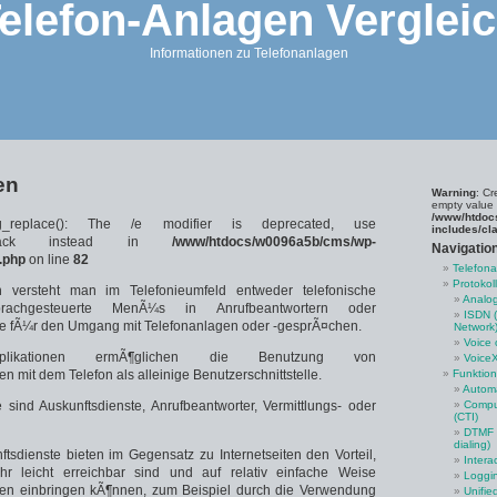
elefon-Anlagen Verglei
Informationen zu Telefonanlagen
en
Warning
: Cr
empty value 
/www/htdoc
g_replace(): The /e modifier is deprecated, use
includes/cl
callback instead in
/www/htdocs/w0096a5b/cms/wp-
Navigatio
.php
on line
82
Telefon
Protokol
n versteht man im Telefonieumfeld entweder telefonische
Analog
achgesteuerte MenÃ¼s in Anrufbeantwortern oder
ISDN (
fÃ¼r den Umgang mit Telefonanlagen oder -gesprÃ¤chen.
Network
Voice 
pplikationen ermÃ¶glichen die Benutzung von
Voice
mit dem Telefon als alleinige Benutzerschnittstelle.
Funktio
Automa
sind Auskunftsdienste, Anrufbeantworter, Vermittlungs- oder
Comput
(CTI)
DTMF (
dialing)
ftsdienste bieten im Gegensatz zu Internetseiten den Vorteil,
Intera
r leicht erreichbar sind und auf relativ einfache Weise
Loggi
n einbringen kÃ¶nnen, zum Beispiel durch die Verwendung
Unifie