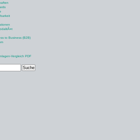
haften
ards
e
rbarkeit
ationen
odalitÃ¤t
ss to Business (B2B)
um
nlagen-Vergleich PDF