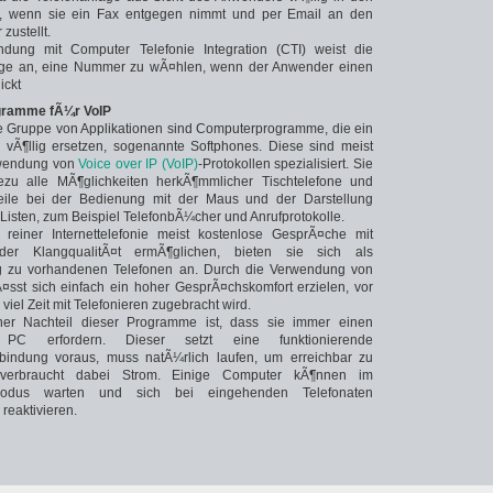
d, wenn sie ein Fax entgegen nimmt und per Email an den
zustellt.
dung mit Computer Telefonie Integration (CTI) weist die
age an, eine Nummer zu wÃ¤hlen, wenn der Anwender einen
ickt
gramme fÃ¼r VoIP
e Gruppe von Applikationen sind Computerprogramme, die ein
n vÃ¶llig ersetzen, sogenannte Softphones. Diese sind meist
rwendung von
Voice over IP (VoIP)
-Protokollen spezialisiert. Sie
ezu alle MÃ¶glichkeiten herkÃ¶mmlicher Tischtelefone und
eile bei der Bedienung mit der Maus und der Darstellung
Listen, zum Beispiel TelefonbÃ¼cher und Anrufprotokolle.
 reiner Internettelefonie meist kostenlose GesprÃ¤che mit
der KlangqualitÃ¤t ermÃ¶glichen, bieten sie sich als
 zu vorhandenen Telefonen an. Durch die Verwendung von
¤sst sich einfach ein hoher GesprÃ¤chskomfort erzielen, vor
viel Zeit mit Telefonieren zugebracht wird.
cher Nachteil dieser Programme ist, dass sie immer einen
 PC erfordern. Dieser setzt eine funktionierende
bindung voraus, muss natÃ¼rlich laufen, um erreichbar zu
verbraucht dabei Strom. Einige Computer kÃ¶nnen im
modus warten und sich bei eingehenden Telefonaten
reaktivieren.