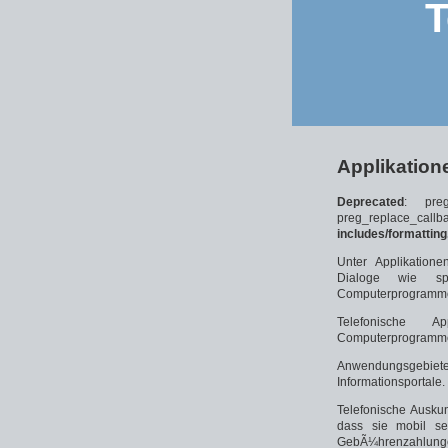
T
Applikation
Deprecated
: pre
preg_replace_
includes/formatting
Unter Applikatione
Dialoge wie spr
Computerprogramme 
Telefonische A
Computerprogrammen 
Anwendungsgebiete 
Informationsportale.
Telefonische Auskun
dass sie mobil seh
GebÃ¼hrenzahlunge