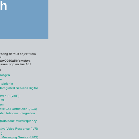
ch
eating default object from
in
s/w0096a5b/cms/wp-
asses.php
on line
407
n
anlagen
le
telefonie
Integrated Services Digital
)
over IP (VoIP)
XML
nen
tic Call Distribution (ACD)
er Telefonie Integration
Dual tone multifrequency
ctive Voice Response (IVR)
ng
d Messaging Service (UMS)